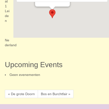
Evenementen
at
1
Lei
de
n
Ne
derland
Upcoming Events
Geen evenementen
« De grote Doorn
Bos en Burchtfair »