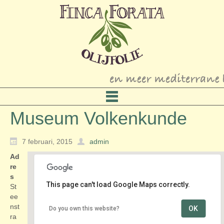
Museum Volkenkunde
7 februari, 2015
admin
Ad
re
s
This page can't load Google Maps correctly.
St
ee
nst
OK
Do you own this website?
Museum Volkenkunde
ra
Steenstraat 1 - Leiden