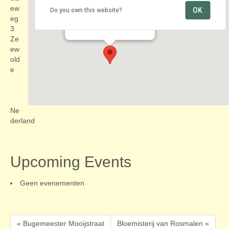
ew
OK
Do you own this website?
Naturistenpark Flevo-Natuur
eg
Wielseweg 3 - Zeewolde
Evenementen
3
Ze
ew
old
e
Ne
derland
Upcoming Events
Geen evenementen
« Bugemeester Mooijstraat
Bloemisterij van Rosmalen »