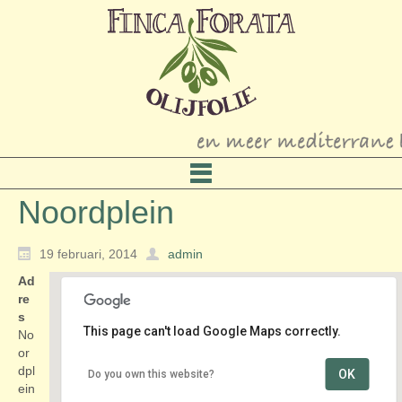
Noordplein
19 februari, 2014
admin
Ad
re
s
This page can't load Google Maps correctly.
No
or
dpl
OK
Do you own this website?
Noordplein
ein
Noordplein - Rotterdam