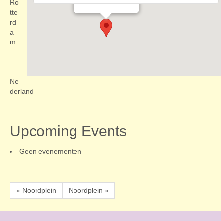
Evenementen
Ro
tte
rd
a
m
Ne
derland
Upcoming Events
Geen evenementen
« Noordplein
Noordplein »