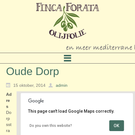
Oude Dorp
15 oktober, 2014
admin
Ad
re
s
This page can't load Google Maps correctly.
Do
rp
sst
OK
Do you own this website?
Oude Dorp
ra
Dorpsstraat - Nieuwerkerk aan den IJssel