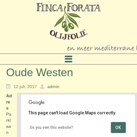
Oude Westen
12 juli, 2017
admin
Ad
re
s
This page can't load Google Maps correctly.
Pa
rkl
aa
OK
Do you own this website?
Oude Westen
n
Parklaan - Rotterdam