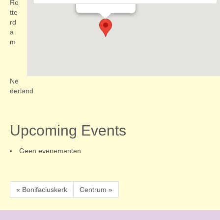
Evenementen
Ro
tte
rd
a
m
Ne
derland
Upcoming Events
Geen evenementen
« Bonifaciuskerk
Centrum »