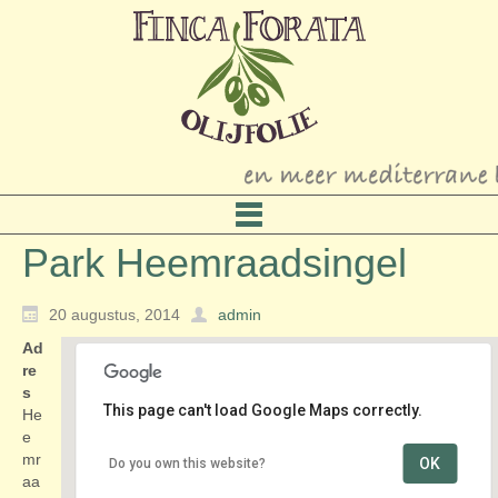
Park Heemraadsingel
20 augustus, 2014
admin
Ad
re
s
This page can't load Google Maps correctly.
He
e
mr
OK
Do you own this website?
Park Heemraadsingel
aa
Heemraadsingel - Rotterdam