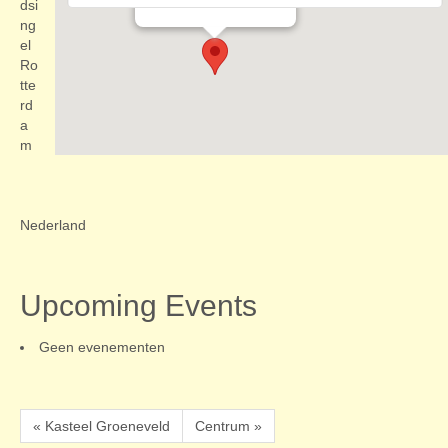
Evenementen
dsi
ng
el
Ro
tte
rd
a
m
Nederland
Upcoming Events
Geen evenementen
« Kasteel Groeneveld
Centrum »