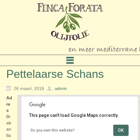
Pettelaarse Schans
26 maart, 2018
admin
Ad
re
s
This page can't load Google Maps correctly.
Br
ab
an
OK
Do you own this website?
Pettelaarse Schans
tla
Brabantlaan 1 - 's-Hertogenbosch