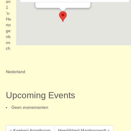
Evenementen
an
1
's-
He
rto
ge
nb
os
ch
Nederland
Upcoming Events
Geen evenementen
« Kwekerij Appelboom
Heerlijkheid Mariënwaerdt »