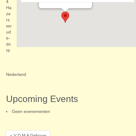
Evenementen
4
Ha
ze
rs
wo
ud
e-
do
rp
Nederland
Upcoming Events
Geen evenementen
« V D M A Gebouw