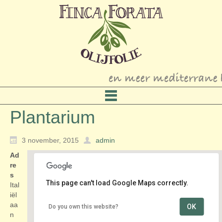
Plantarium
3 november, 2015
admin
Ad
re
s
This page can't load Google Maps correctly.
Ital
iël
aa
OK
Do you own this website?
Plantarium
n
Italiëlaan 4 - Hazerswoude-dorp