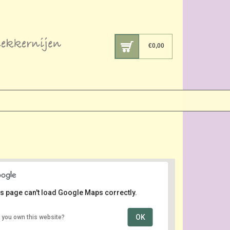
€
0,00
s page can't load Google Maps correctly.
OK
 you own this website?
Regentessekwartier
Weimarstraat - Den Haag