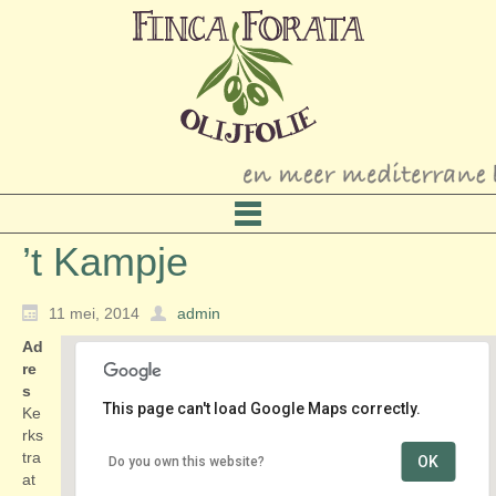
’t Kampje
11 mei, 2014
admin
Ad
re
s
This page can't load Google Maps correctly.
Ke
rks
tra
OK
Do you own this website?
’t Kampje
at
Kerkstraat e.o. - Ouderkerk aan de Amstel