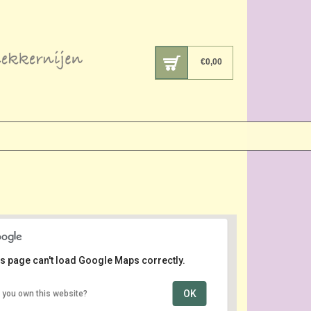
€
0,00
s page can't load Google Maps correctly.
OK
 you own this website?
Tuincentrum Vaarderhoogt
Dorresteinweg 72B - Soest