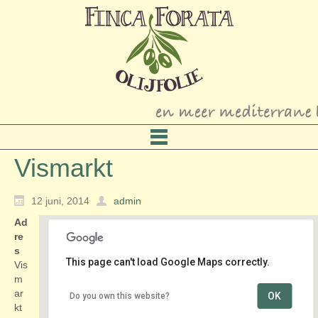
Vismarkt
12 juni, 2014
admin
Ad
re
s
This page can't load Google Maps correctly.
Vis
m
ar
OK
Do you own this website?
Vismarkt
kt
Vismarkt - Heusden Vesting