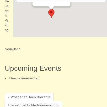
Evenementen
He
us
de
n
Ve
sti
ng
Nederland
Upcoming Events
Geen evenementen
« Vroeger en Toen Brocante
Tuin van het Polderhuismuseum »