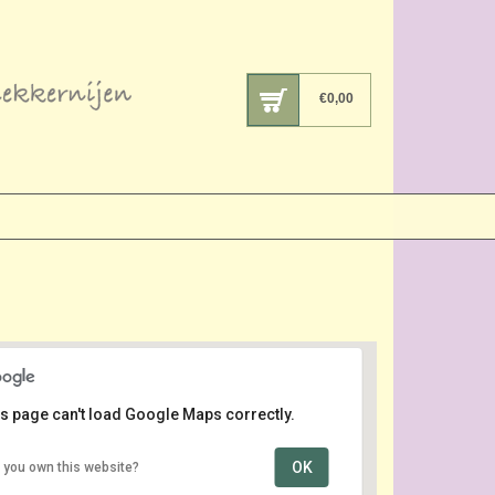
€
0,00
s page can't load Google Maps correctly.
OK
 you own this website?
W. van Rooyaardsplein
W. van Rooyaardsplein - Wassenaar