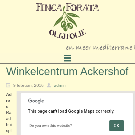
Winkelcentrum Ackershof
9 februari, 2016
admin
Ad
re
s
This page can't load Google Maps correctly.
Ra
ad
hui
OK
Do you own this website?
Winkelcentrum Ackershof
spl
Raadhuisplein - Pijnacker