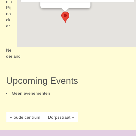
Evenementen
ein
Pij
na
ck
er
Ne
derland
Upcoming Events
Geen evenementen
« oude centrum
Dorpsstraat »