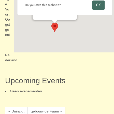
e
OK
Do you own this website?
Winkelcentrum Lange Voort
Vo
Lange Voort - Oegstgeest
Evenementen
ort
Oe
gst
ge
est
Ne
derland
Upcoming Events
Geen evenementen
« Duinzigt
gebouw de Faam »