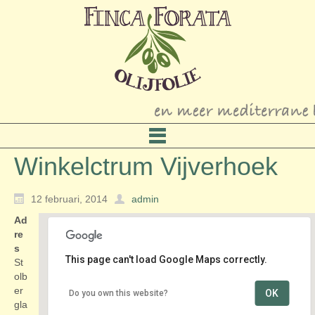
Winkelctrum Vijverhoek
12 februari, 2014
admin
Ad
re
s
This page can't load Google Maps correctly.
St
olb
er
OK
Do you own this website?
Winkelctrum Vijverhoek
gla
Stolberglaan - Zoetermeer