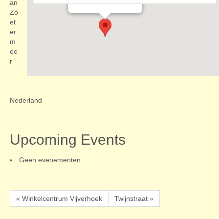
Evenementen
an
Zo
et
er
m
ee
r
Nederland
Upcoming Events
Geen evenementen
« Winkelcentrum Vijverhoek
Twijnstraat »