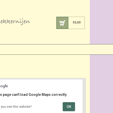
€
0,00
s page can't load Google Maps correctly.
OK
 you own this website?
winkeltje van “Bakker Boer”
Dorpsstraat 89 - Hazerswoude-dorp