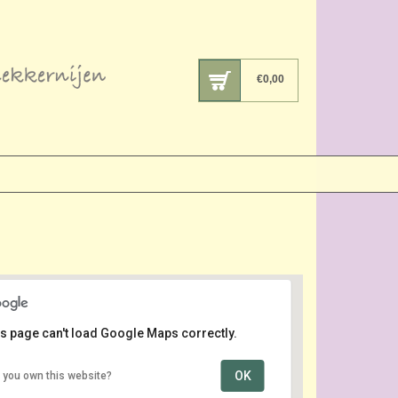
€
0,00
s page can't load Google Maps correctly.
OK
 you own this website?
Boulevard
Deltaplein - Kijkduin