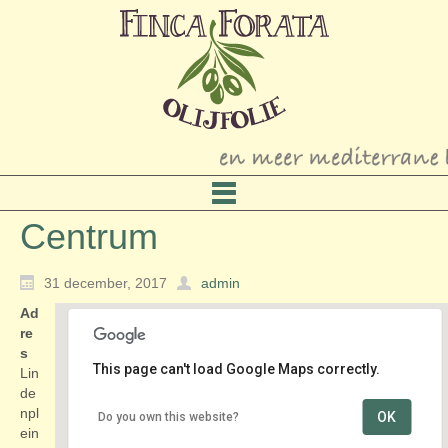
Centrum
31 december, 2017
admin
Ad
re
s
This page can't load Google Maps correctly.
Lin
de
npl
OK
Do you own this website?
Centrum
ein
Lindenplein - Noordwijk Binnen