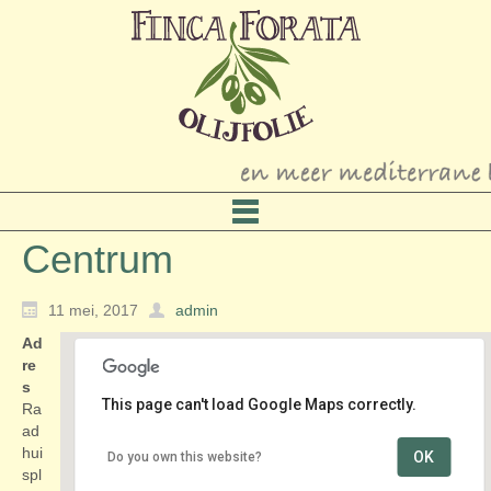
Centrum
11 mei, 2017
admin
Ad
re
s
This page can't load Google Maps correctly.
Ra
ad
hui
OK
Do you own this website?
Centrum
spl
Raadhuisplein - Hoofddorp