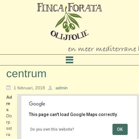
centrum
1 februari, 2018
admin
Ad
re
s
This page can't load Google Maps correctly.
Do
rp
sst
OK
Do you own this website?
centrum
ra
Dorpsstraat - Mijdrecht