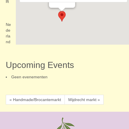
Evenementen
lft
Ne
de
rla
nd
Upcoming Events
Geen evenementen
« Handmade/Brocantemarkt
Mijdrecht markt »