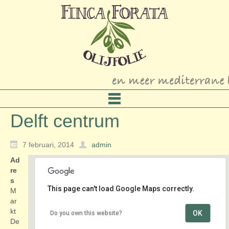
Delft centrum
7 februari, 2014
admin
Ad
re
s
This page can't load Google Maps correctly.
M
ar
kt
OK
Do you own this website?
Delft centrum
De
Markt - Delft