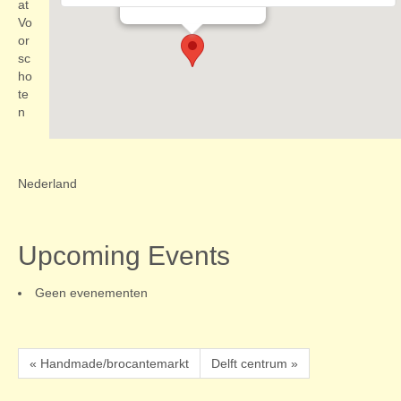
Evenementen
at
Vo
or
sc
ho
te
n
Nederland
Upcoming Events
Geen evenementen
« Handmade/brocantemarkt
Delft centrum »