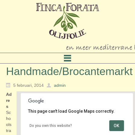
Handmade/Brocantemarkt
5 februari, 2014
admin
Ad
re
s
This page can't load Google Maps correctly.
Sc
ho
ols
OK
Do you own this website?
Handmade/Brocantemarkt
tra
Schoolstraat - Voorschoten