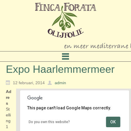
Expo Haarlemmermeer
12 februari, 2014
admin
Ad
re
s
This page can't load Google Maps correctly.
St
elli
ng
OK
Do you own this website?
Expo Haarlemmermeer
1
Stelling 1 - Vijfhuizen