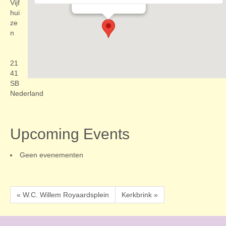
Evenementen
Vijf
hui
ze
n
21
41
SB
Nederland
Upcoming Events
Geen evenementen
« W.C. Willem Royaardsplein
Kerkbrink »