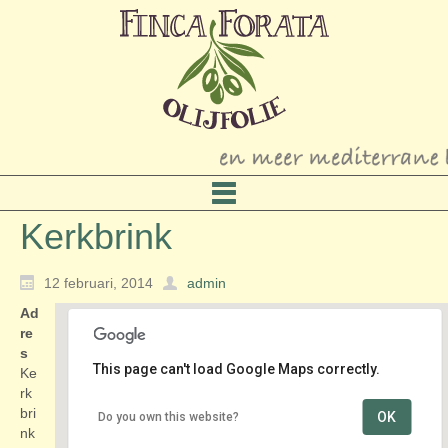
Kerkbrink
12 februari, 2014
admin
Ad
re
s
This page can't load Google Maps correctly.
Ke
rk
bri
OK
Do you own this website?
Kerkbrink
nk
Kerkbrink - Hilversum