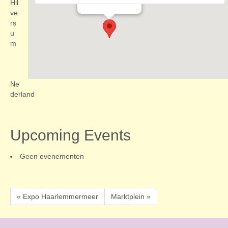
Evenementen
Hil
ve
rs
u
m
Ne
derland
Upcoming Events
Geen evenementen
« Expo Haarlemmermeer
Marktplein »