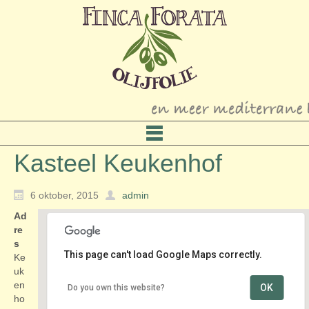
Kasteel Keukenhof
6 oktober, 2015
admin
Ad
re
s
This page can't load Google Maps correctly.
Ke
uk
en
OK
Do you own this website?
Kasteel Keukenhof
ho
Keukenhof 1 - Lisse