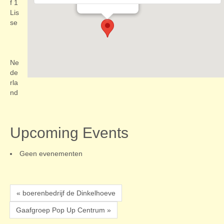
Evenementen
f 1
Lis
se
Ne
de
rla
nd
Upcoming Events
Geen evenementen
« boerenbedrijf de Dinkelhoeve
Gaafgroep Pop Up Centrum »