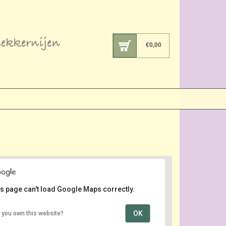
€
0,00
s page can't load Google Maps correctly.
OK
 you own this website?
Gaafgroep Pop Up Centrum
Meerweg 11 - Alkmaar