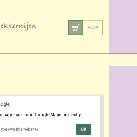
€
0,00
s page can't load Google Maps correctly.
OK
 you own this website?
Tuincentrum Coppelmans
Sondervick 19 - Veldhoven