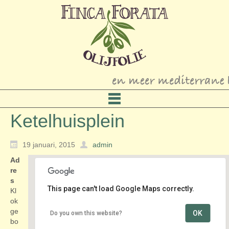
Ketelhuisplein
19 januari, 2015
admin
Ad
re
s
This page can't load Google Maps correctly.
Kl
ok
ge
OK
Do you own this website?
Ketelhuisplein
bo
Klokgebouw 50 - Eindhoven