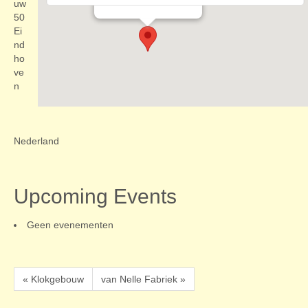
Evenementen
uw
50
Ei
nd
ho
ve
n
Nederland
Upcoming Events
Geen evenementen
« Klokgebouw
van Nelle Fabriek »