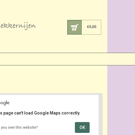
€
0,00
s page can't load Google Maps correctly.
OK
 you own this website?
van Nelle Fabriek
van Nelleweg 1 - Rotterdam