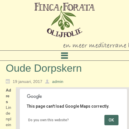
Oude Dorpskern
19 januari, 2017
admin
Ad
re
s
This page can't load Google Maps correctly.
Lin
de
npl
OK
Do you own this website?
Oude Dorpskern
ein
Lindenplein - Noordwijk