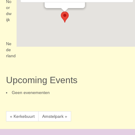
Evenementen
No
or
dw
ijk
Ne
de
rland
Upcoming Events
Geen evenementen
« Kerkebuurt
Amstelpark »